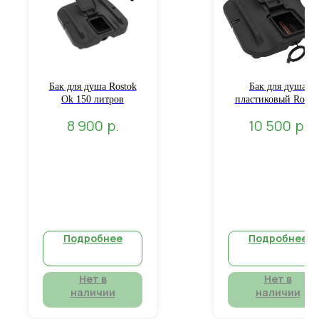
Бак для душа Rostok
Бак для душа
Ok 150 литров
пластиковый Rosto
Ok 110 литров с
р.
р.
8 900
10 500
подогревом
Подробнее
Подробнее
Нет в
Нет в
наличии
наличии