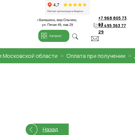
+7 968 805 73
г.Балашиха, мкр.Ольгино,
63
+7 495 363 77
ул. Пятая 49, пав.29
29
Каталог
сковской области
Оплата при получении
Дос
Назад