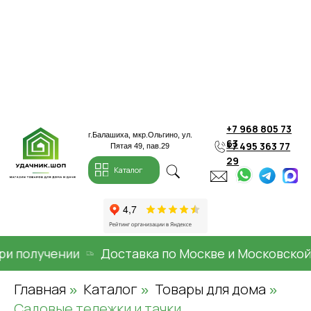
+7 968 805 73
г.Балашиха, мкр.Ольгино, ул.
63
+7 495 363 77
Пятая 49, пав.29
29
Каталог
 получении
Доставка по Москве и Московской о
Главная
Каталог
Товары для дома
»
»
»
Садовые тележки и тачки