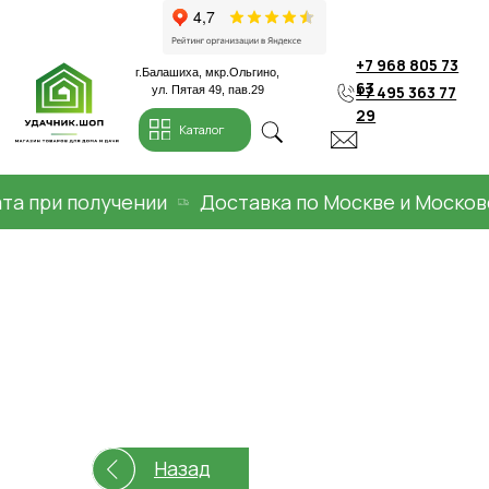
+7 968 805 73
г.Балашиха, мкр.Ольгино,
63
+7 495 363 77
ул. Пятая 49, пав.29
29
Каталог
ри получении
Доставка по Москве и Московской
Назад