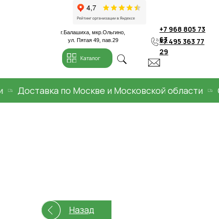
+7 968 805 73
г.Балашиха, мкр.Ольгино,
63
+7 495 363 77
ул. Пятая 49, пав.29
29
Каталог
Доставка по Москве и Московской области
Опла
Назад