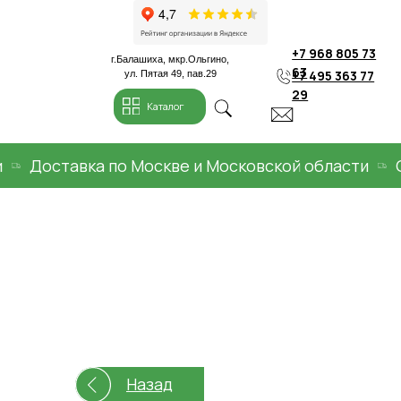
+7 968 805 73
г.Балашиха, мкр.Ольгино,
63
+7 495 363 77
ул. Пятая 49, пав.29
29
Каталог
Доставка по Москве и Московской области
Опла
Назад