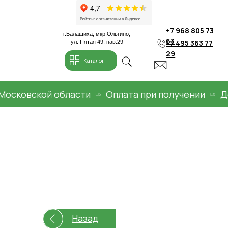
+7 968 805 73
г.Балашиха, мкр.Ольгино,
63
+7 495 363 77
ул. Пятая 49, пав.29
29
Каталог
ковской области
Оплата при получении
Доста
Назад