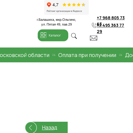
+7 968 805 73
г.Балашиха, мкр.Ольгино,
63
+7 495 363 77
ул. Пятая 49, пав.29
29
Каталог
овской области
Оплата при получении
Достав
Назад