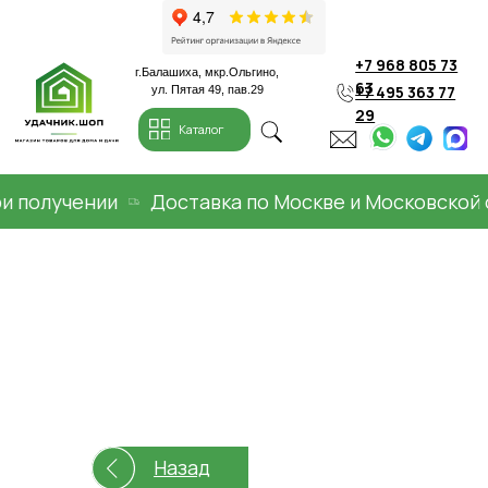
+7 968 805 73
г.Балашиха, мкр.Ольгино,
63
+7 495 363 77
ул. Пятая 49, пав.29
29
Каталог
олучении
Доставка по Москве и Московской обл
Назад