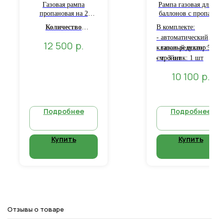
Газовая рампа
Рампа газовая для 3
пропановая на 2
баллонов с пропан
баллона Cavagna Group
924 N (газобаллонн
Количество
В комплекте:
установка)
соединений для
- автоматический
р.
12 500
сжиженного
клапан-редуктор: 1 
- газовый шланг 50
углеводородного
см: 3 шт
- тройник: 1 шт
газа:
2
р.
10 100
Рабочая
температура:
от -20 °
C до + 50 ° C.
Рабочее
Подробнее
Подробнее
давление:
0.3-16 бар.
Купить
Купить
Отзывы о товаре