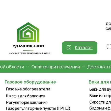
ДОСТАВКА
САМОВЫВ
Каталог
бласти
Оплата при получении
Доставка по Мо
Газовое оборудование
Баки для воды
Газовые обогреватели
Баки для душа пл
Баки из нержавей
Шкафы для баллонов
Емкости для воды
Регуляторы давления
Бидоны и фляги
Газорегуляторные пункты (ГРПШ)
Уличные газовые
обогреватели
Летние души
Газовые конвекторы