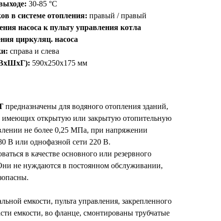
выходе:
30-85 °С
ов в системе отопления:
правый / правый
ния насоса к пульту управления котла
ния циркуляц. насоса
ки:
справа и слева
(ВхШхГ):
590x250x175 мм
T
предназначены для водяного отопления зданий,
 имеющих открытую или закрытую отопительную
влении не более 0,25 МПа, при напряжении
0 В или однофазной сети 220 В.
ваться в качестве основного или резервного
Они не нуждаются в постоянном обслуживании,
зопасны.
тальной емкости, пульта управления, закрепленного
асти емкости, во фланце, смонтированы трубчатые