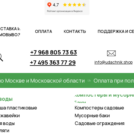
 И
ОПЛАТА
КОНТАКТЫ
ПОДДЕРЖКА И СЕРВИС
АКЦ
ОЗ
+7 968 805 73 63
+7 495 363 77 29
info@udachnik.shop
скве и Московской области
Оплата при получен
Компостеры и мусорные
баки
астиковые
Компостеры садовые
ки
Мусорные баки
Садовые ограждения
Крышки для колодцев и
оборудование