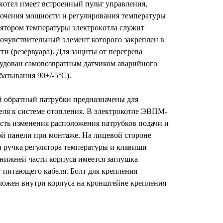
кoтел имеет встроенный пульт управления,
ючения мощности и регулирования температуры
лятором температуры элeктрoкoтла служит
очувствительный элемент которого закреплен в
ти (резервуара). Для защиты от перегрева
рудован самовозвратным датчиком аварийного
батывания 90+/-5°С).
 обратный патрубки предназначены для
еля к системе отопления. В электрокотле ЭВПМ-
ть изменения расположения патрубков подачи и
ой панели при монтаже. На лицевой стороне
а ручка регулятора температуры и клавиши
нижней части корпуса имеется заглушка
т питающего кабеля. Болт для крепления
ложен внутри корпуса на кронштейне крепления