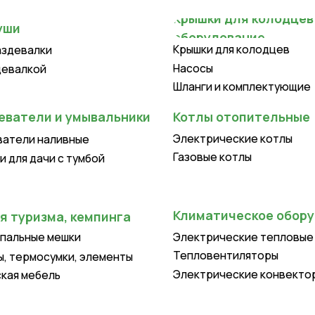
Крышки для колодцев
лки
Насосы
ой
Шланги и комплектующие
ли и умывальники
Котлы отопительные
Электрические котлы
 наливные
Газовые котлы
ачи с тумбой
Климатическое оборудование
изма, кемпинга
ые мешки
Электрические тепловые пушки
Тепловентиляторы
осумки, элементы
Электрические конвекторы
бель