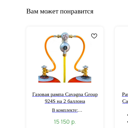
Вам может понравится
Газовая рампа Cavagna Group
Ра
924S на 2 баллона
Ca
В комплекте:
автоматический клапан-редуктор
р.
15 150
- 1 шт