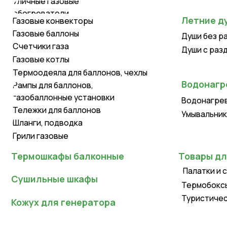
Газовые баллоны
Души без раздева
Счетчики газа
Души с раздевалк
Газовые котлы
Термоодеяла для баллонов, чехлы
Водонагревате
Рампы для баллонов,
газобаллонные установки
Водонагреватели
Тележки для баллонов
Умывальники для д
Шланги, подводка
Грили газовые
Термошкафы балконные
Товары для тур
Палатки и спальн
Сушильные шкафы
Термобоксы, терм
Туристическая ме
Кожух для генератора