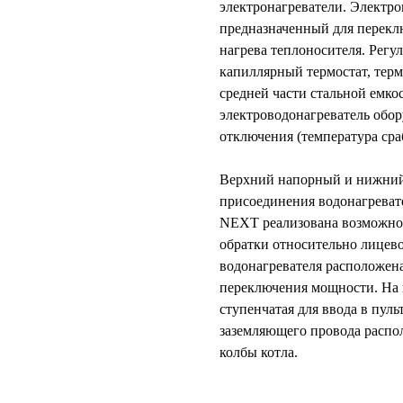
электронагреватели. Элeктрo
предназначенный для перекл
нагрева теплоносителя. Регу
капиллярный термостат, терм
средней части стальной емкос
электроводонагреватель обо
отключения (температура сра
Верхний напорный и нижний
присоединения водонагреват
NEXT реализована возможнос
обратки относительно лицев
водонагревателя расположен
переключения мощности. На 
ступенчатая для ввода в пуль
заземляющего провода распо
колбы котла.