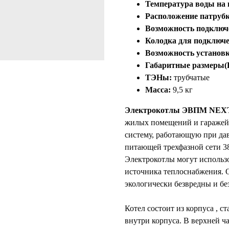
Температура воды на 
Расположение патрубк
Возможность подключе
Колодка для подключе
Возможность установ
Габаритные размеры
ТЭНы:
трубчатые
Масса:
9,5 кг
Электрокотлы ЭВПМ NEX
жилых помещений и гаражей
систему, работающую при да
питающей трехфазной сети 38
Электрокотлы могут использо
источника теплоснабжения. 
экологически безвредны и бе
Котел состоит из корпуса , с
внутри корпуса. В верхней ч