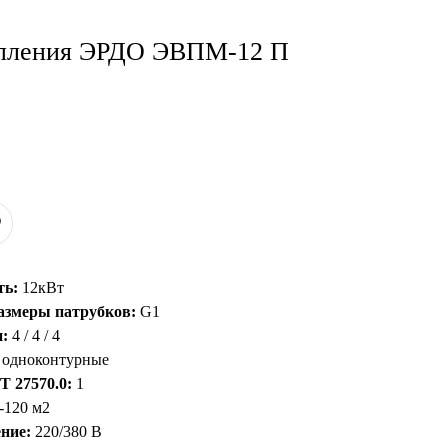
опления ЭРДО ЭВПМ-12 П
ть:
12кВт
азмеры патрубков:
G1
:
4 / 4 / 4
одноконтурные
 27570.0:
1
-120 м2
ние:
220/380 В