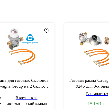
мпа для газовых баллонов
Газовая рампа Cavag
vagna Group на 2 баллона
924S для 3-х бал
924 N
В комплекте
:
В комплекте:
автоматический клапан
р.
16 150
- автоматический клапан-
- 1 шт