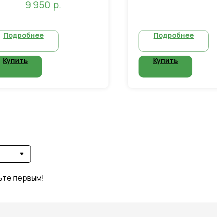
редуктор: 1 шт
р.
9 950
газовый шланг 50 см
- газовый шланг 50 см: 2
тройник- 1 ш
шт
Подробнее
Подробнее
Купить
Купить
ьте первым!