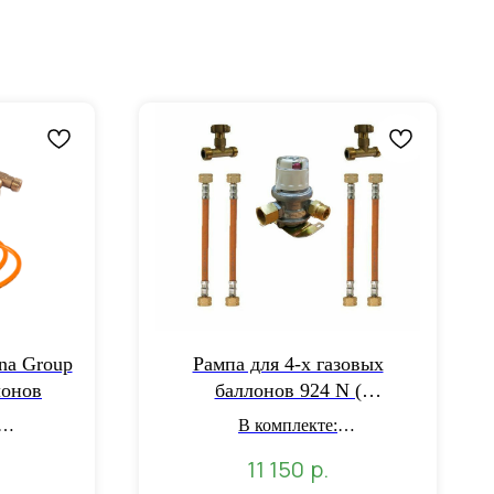
na Group
Рампа для 4-х газовых
лонов
баллонов 924 N (
газобаллонная установка )
В комплекте:
-редуктор
- автоматический клапан-
р.
11 150
редуктор: 1 шт