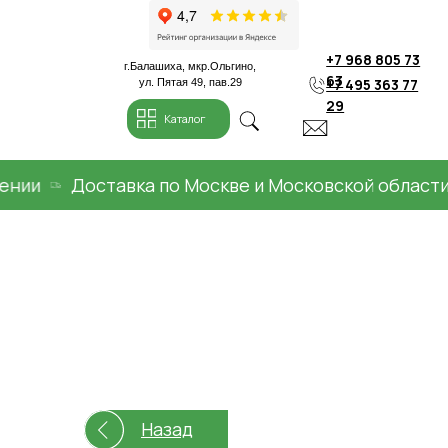
+7 968 805 73
г.Балашиха, мкр.Ольгино,
63
+7 495 363 77
ул. Пятая 49, пав.29
29
Каталог
и
Доставка по Москве и Московской области
Назад