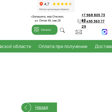
+7 968 805 73
г.Балашиха, мкр.Ольгино,
63
+7 495 363 77
ул. Пятая 49, пав.29
29
Каталог
ой области
Оплата при получении
Доставка п
Назад