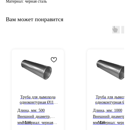
Материал: черная сталь
Вам может понравится
Труба для дымохода
Труба для дымоход
одноконтурная Ø110
одноконтурная Ø11
черная сталь
черная сталь
Длина, мм: 500
Длина, мм: 1000
толщиной 0,5 мм
толщиной 0,5 мм L
Внешний диаметр,
Внешний диаметр,
L=0.5 м
м
мм: 110
Материал: черная
мм:110
Материал: черная
сталь
сталь