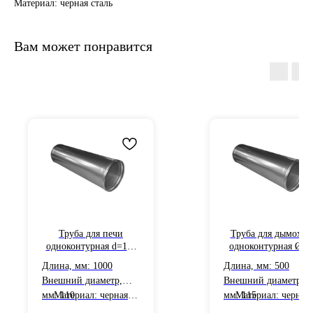
Материал: черная сталь
Вам может понравится
Труба для печи
Труба для дымоход
одноконтурная d=110
одноконтурная Ø11
черная сталь
черная сталь
Длина, мм: 1000
Длина, мм: 500
толщиной 1 мм L=1 м
толщиной 0,5 мм
Внешний диаметр,
Внешний диаметр,
L=0.5 м
мм: 110
Материал: черная
мм: 115
Материал: черная
сталь
сталь