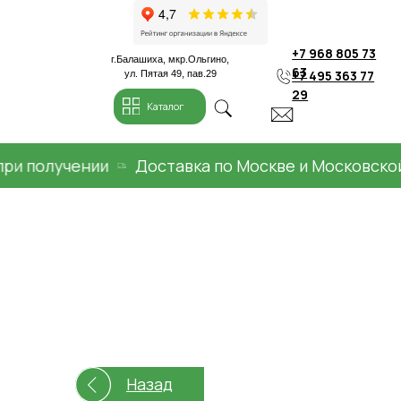
+7 968 805 73
г.Балашиха, мкр.Ольгино,
63
+7 495 363 77
ул. Пятая 49, пав.29
29
Каталог
получении
Доставка по Москве и Московской об
Назад