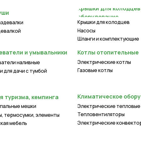
Крышки для колодцев
лки
Насосы
ой
Шланги и комплектующие
ли и умывальники
Котлы отопительные
Электрические котлы
 наливные
Газовые котлы
ачи с тумбой
Климатическое оборудование
изма, кемпинга
ые мешки
Электрические тепловые пушки
Тепловентиляторы
осумки, элементы
Электрические конвекторы
бель