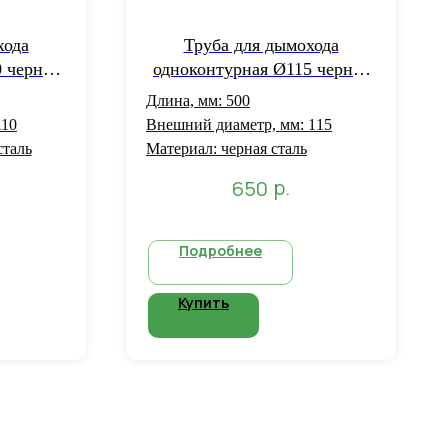
хода
Труба для дымохода
 черная
одноконтурная Ø115 черная
 мм L=1
сталь толщиной 1 мм L=0,5
Длина, мм: 500
м
110
Внешний диаметр, мм: 115
сталь
Материал: черная сталь
р.
650
Подробнее
Купить