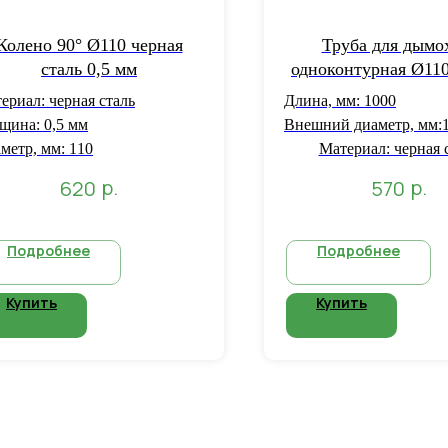
Колено 90° Ø110 черная
Труба для дымо
сталь 0,5 мм
одноконтурная Ø110
сталь толщиной 0,5
ериал: черная сталь
Длина, мм: 1000
м
щина: 0,5 мм
Внешний диаметр, мм:
метр, мм: 110
Материал: черная 
р.
р.
620
570
Подробнее
Подробнее
Купить
Купить