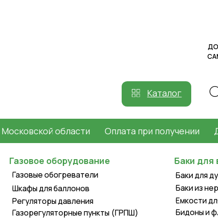
ДОСТАВКА
САМОВЫВ
Каталог
ковской области
Оплата при получении
Доста
Газовое оборудование
Баки для воды
Газовые обогреватели
Баки для душа пл
Баки из нержавей
Шкафы для баллонов
Емкости для воды
Регуляторы давления
Бидоны и фляги
Газорегуляторные пункты (ГРПШ)
Уличные газовые
обогреватели
Летние души
Газовые конвекторы