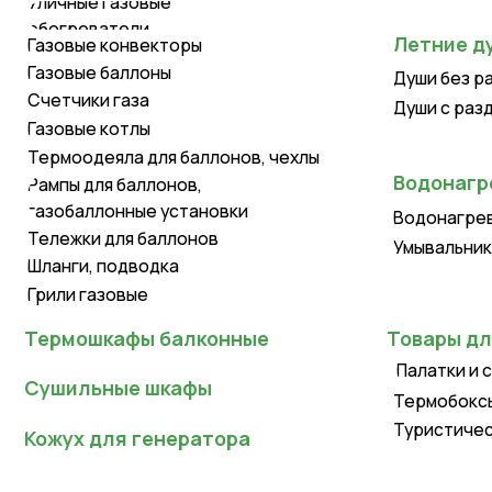
Газовые баллоны
Души без раздева
Счетчики газа
Души с раздевалк
Газовые котлы
Термоодеяла для баллонов, чехлы
Водонагревате
Рампы для баллонов,
газобаллонные установки
Водонагреватели
Тележки для баллонов
Умывальники для д
Шланги, подводка
Грили газовые
Термошкафы балконные
Товары для тур
Палатки и спальн
Сушильные шкафы
Термобоксы, терм
Туристическая ме
Кожух для генератора