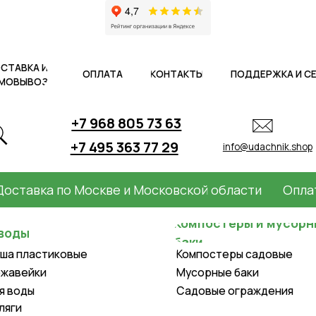
 И
ОПЛАТА
КОНТАКТЫ
ПОДДЕРЖКА И СЕРВИС
АКЦ
ОЗ
+7 968 805 73 63
+7 495 363 77 29
info@udachnik.shop
вка по Москве и Московской области
Оплата пр
Компостеры и мусорные
баки
астиковые
Компостеры садовые
ки
Мусорные баки
Садовые ограждения
Крышки для колодцев и
оборудование