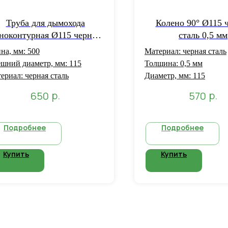
Труба для дымохода
Колено 90° Ø115 
ноконтурная Ø115 черная
сталь 0,5 мм
аль толщиной 1 мм L=0,5
на, мм: 500
Материал: черная сталь
м
шний диаметр, мм: 115
Толщина: 0,5 мм
ериал: черная сталь
Диаметр, мм: 115
р.
р.
650
570
Подробнее
Подробнее
Купить
Купить