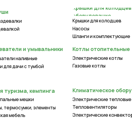
Крышки для колодцев
лки
Насосы
ой
Шланги и комплектующие
ли и умывальники
Котлы отопительные
Электрические котлы
 наливные
Газовые котлы
ачи с тумбой
Климатическое оборудование
изма, кемпинга
ые мешки
Электрические тепловые пушки
Тепловентиляторы
осумки, элементы
Электрические конвекторы
бель