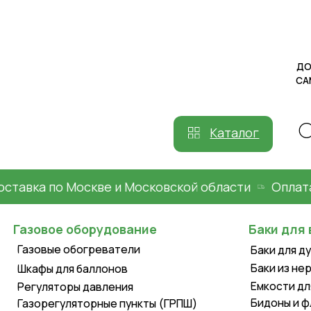
ДОСТАВКА
САМОВЫВ
Каталог
ка по Москве и Московской области
Оплата при
Газовое оборудование
Баки для воды
Газовые обогреватели
Баки для душа пл
Баки из нержавей
Шкафы для баллонов
Емкости для воды
Регуляторы давления
Бидоны и фляги
Газорегуляторные пункты (ГРПШ)
Уличные газовые
обогреватели
Летние души
Газовые конвекторы