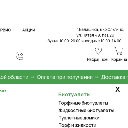
г.Балашиха, мкр.Ольгино,
ИИ
ул. Пятая 49, пав.29
будни 10.00-20.00 выходные 10.00-14.00
Избранное
Корзина
бласти
Оплата при получении
Доставка по Мо
Х
Биотуалеты
Торфяные биотуалеты
Жидкостные биотуалеты
Туалетные домики
Торф и жидкости
Товары для дома