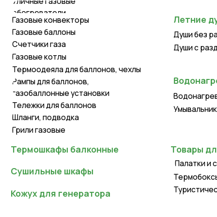
Газовые баллоны
Души без раздева
Счетчики газа
Души с раздевалк
Газовые котлы
Термоодеяла для баллонов, чехлы
Водонагревате
Рампы для баллонов,
газобаллонные установки
Водонагреватели
Тележки для баллонов
Умывальники для д
Шланги, подводка
Грили газовые
Термошкафы балконные
Товары для тур
Палатки и спальн
Сушильные шкафы
Термобоксы, терм
Туристическая ме
Кожух для генератора