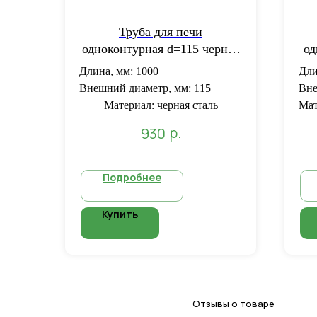
Труба для печи
одноконтурная d=115 черная
од
сталь толщиной 1 мм L=1 м
ст
Длина, мм: 1000
Дли
Внешний диаметр, мм: 115
Вне
Материал: черная сталь
Мат
р.
930
Подробнее
Купить
Отзывы о товаре