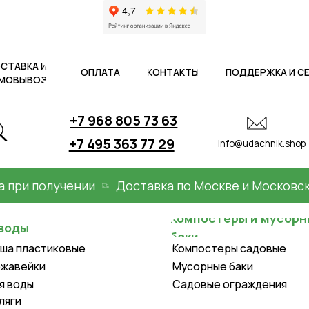
 И
ОПЛАТА
КОНТАКТЫ
ПОДДЕРЖКА И СЕРВИС
АКЦ
ОЗ
+7 968 805 73 63
+7 495 363 77 29
info@udachnik.shop
 получении
Доставка по Москве и Московской о
Компостеры и мусорные
баки
астиковые
Компостеры садовые
ки
Мусорные баки
Садовые ограждения
Крышки для колодцев и
оборудование