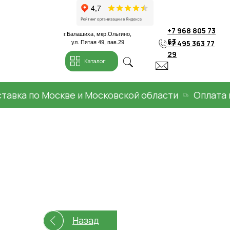
+7 968 805 73
г.Балашиха, мкр.Ольгино,
63
+7 495 363 77
ул. Пятая 49, пав.29
29
Каталог
а по Москве и Московской области
Оплата при 
Назад