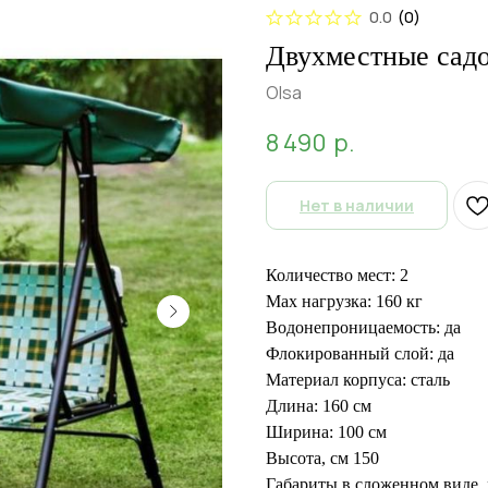
0.0
(
0
)
Двухместные сад
Olsa
8 490
р.
Нет в наличии
Количество мест: 2
Max нагрузка: 160 кг
Водонепроницаемость: да
Флокированный слой: да
Материал корпуса: сталь
Длина: 160 см
Ширина: 100 см
Высота, см 150
Габариты в сложенном виде,