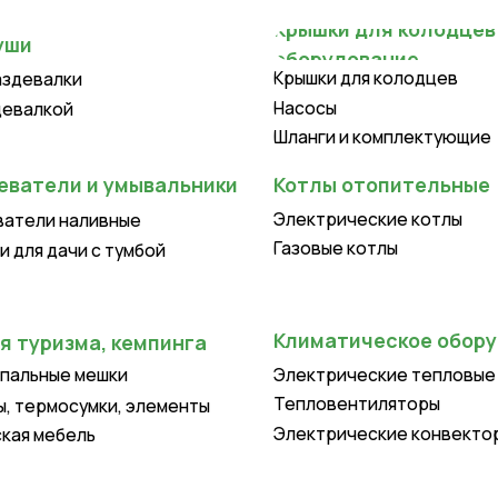
Крышки для колодцев
лки
Насосы
ой
Шланги и комплектующие
ли и умывальники
Котлы отопительные
Электрические котлы
 наливные
Газовые котлы
ачи с тумбой
Климатическое оборудование
изма, кемпинга
ые мешки
Электрические тепловые пушки
Тепловентиляторы
осумки, элементы
Электрические конвекторы
бель