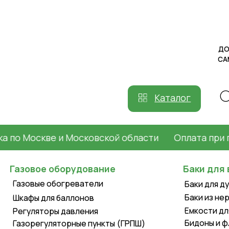
ДОСТАВКА
САМОВЫВ
Каталог
Москве и Московской области
Оплата при получ
Газовое оборудование
Баки для воды
Газовые обогреватели
Баки для душа пл
Баки из нержавей
Шкафы для баллонов
Емкости для воды
Регуляторы давления
Бидоны и фляги
Газорегуляторные пункты (ГРПШ)
Уличные газовые
обогреватели
Летние души
Газовые конвекторы