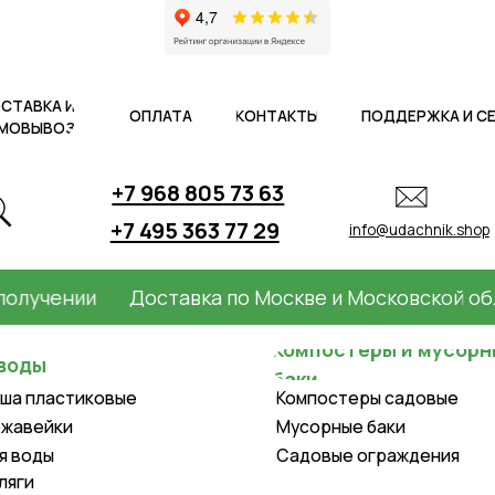
 И
ОПЛАТА
КОНТАКТЫ
ПОДДЕРЖКА И СЕРВИС
АКЦ
ОЗ
+7 968 805 73 63
+7 495 363 77 29
info@udachnik.shop
ении
Доставка по Москве и Московской области
Компостеры и мусорные
баки
астиковые
Компостеры садовые
ки
Мусорные баки
Садовые ограждения
Крышки для колодцев и
оборудование