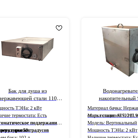
Бак для душа из
Водонагревате
нержавеющей стали 110
накопительный 
литров с подогревом,
нержавейка с подог
ность ТЭНа: 2 кВт
Материал бачка: Нерж
рмометром и уровнем воды
краном 500 x 250 x
ичие термостата: Есть
сталь толщиной 1,0 (0,9
Марка стали: AISI 201 
Успех +
оматическое поддержание
Модель: Вертикальный
пературы 50 градусов
 регулировки
Мощность ТЭНа: 2 кВт
ем бака: 102 л
Наличие термостата: Ес