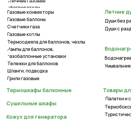
Газовые баллоны
Души без раздева
Счетчики газа
Души с раздевалк
Газовые котлы
Термоодеяла для баллонов, чехлы
Водонагревате
Рампы для баллонов,
газобаллонные установки
Водонагреватели
Тележки для баллонов
Умывальники для д
Шланги, подводка
Грили газовые
Термошкафы балконные
Товары для тур
Палатки и спальн
Сушильные шкафы
Термобоксы, терм
Туристическая ме
Кожух для генератора