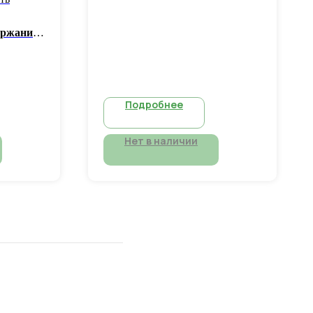
с водонагревателем
кран металлический 1/2
ержание
пластмассовая мойка
сов
400х500/ 400х350 мм
Подробнее
Нет в наличии