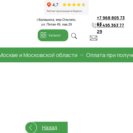
+7 968 805 73
г.Балашиха, мкр.Ольгино,
63
+7 495 363 77
ул. Пятая 49, пав.29
29
Каталог
кве и Московской области
Оплата при получени
Назад