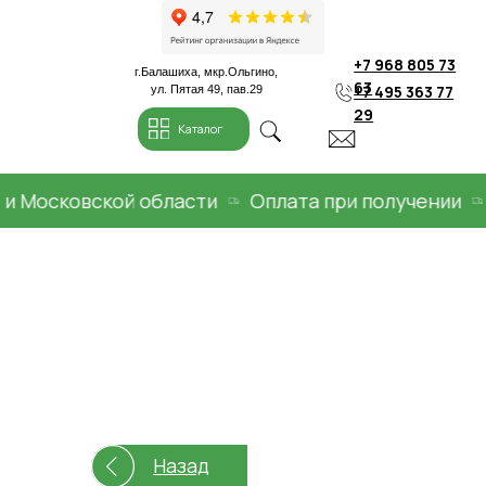
+7 968 805 73
г.Балашиха, мкр.Ольгино,
63
+7 495 363 77
ул. Пятая 49, пав.29
29
Каталог
Московской области
Оплата при получении
До
Назад