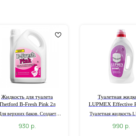
Жидкость для туалета
Туалетная жидк
Thetford B-Fresh Pink 2л
LUPMEX Effective R
для жидкостных био
Для верхних баков. Создает
Туалетная жидкость
ащитный слой после смыва.
Effective Rinse, обес
р.
р.
930
990
репятствует формированию
эффективный и чист
отложений.
воды, предотвра