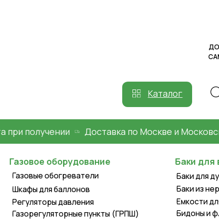
ДОСТАВКА
САМОВЫВ
Каталог
 получении
Доставка по Москве и Московской о
Газовое оборудование
Баки для воды
Газовые обогреватели
Баки для душа пл
Баки из нержавей
Шкафы для баллонов
Емкости для воды
Регуляторы давления
Бидоны и фляги
Газорегуляторные пункты (ГРПШ)
Уличные газовые
обогреватели
Летние души
Газовые конвекторы