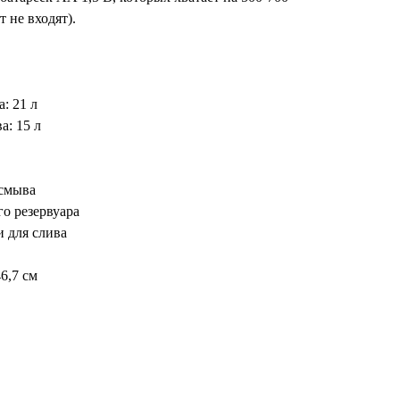
 не входят).
: 21 л
а: 15 л
 смыва
о резервуара
 для слива
6,7 см