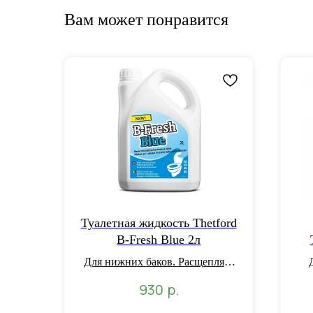
Вам может понравится
Туалетная жидкость Thetford
B-Fresh Blue 2л
Для нижних баков. Расщепляет
отходы. Уменьшает неприятные
з
р.
930
запахи
П