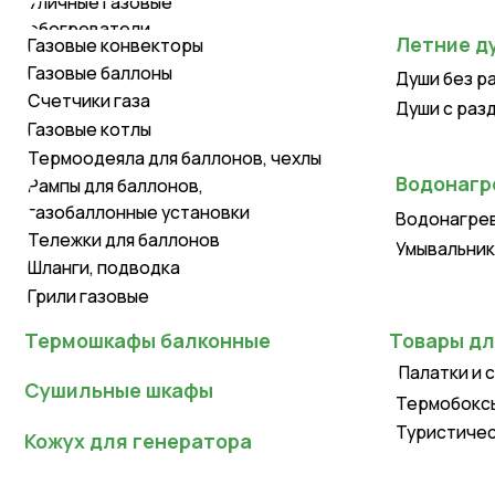
Газовые баллоны
Души без раздева
Счетчики газа
Души с раздевалк
Газовые котлы
Термоодеяла для баллонов, чехлы
Водонагревате
Рампы для баллонов,
газобаллонные установки
Водонагреватели
Тележки для баллонов
Умывальники для д
Шланги, подводка
Грили газовые
Термошкафы балконные
Товары для тур
Палатки и спальн
Сушильные шкафы
Термобоксы, терм
Туристическая ме
Кожух для генератора