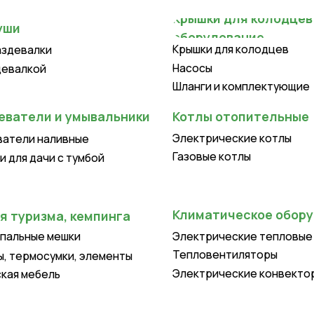
Крышки для колодцев
лки
Насосы
ой
Шланги и комплектующие
ли и умывальники
Котлы отопительные
Электрические котлы
 наливные
Газовые котлы
ачи с тумбой
Климатическое оборудование
изма, кемпинга
ые мешки
Электрические тепловые пушки
Тепловентиляторы
осумки, элементы
Электрические конвекторы
бель