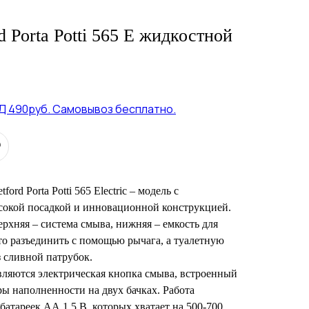
d Porta Potti 565 E жидкостной
Д 490руб. Самовывоз бесплатно.
ord Porta Potti 565 Electric – модель с
окой посадкой и инновационной конструкцией.
ерхняя – система смыва, нижняя – емкость для
сто разъединить с помощью рычага, а туалетную
 сливной патрубок.
вляются электрическая кнопка смыва, встроенный
ы наполненности на двух бачках. Работа
батареек АА 1,5 В, которых хватает на 500-700