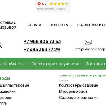
 И
ОПЛАТА
КОНТАКТЫ
ПОДДЕРЖКА И СЕРВИС
АКЦ
ОЗ
+7 968 805 73 63
+7 495 363 77 29
info@udachnik.shop
бласти
Оплата при получении
Доставка по М
Компостеры и мусорные
баки
астиковые
Компостеры садовые
ки
Мусорные баки
Садовые ограждения
Крышки для колодцев и
оборудование