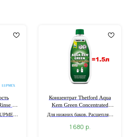
ость
Концентрат Thetford Aqua
inse 2л
Kem Green Concentrated
туалетов
0,75л (аналог 1,5л жидкости)
 LUPMEX
Для нижних баков. Расщепляет
печивает
отходы. Уменьшает неприятные
р.
1 680
ый слив
запахи. Экологически
щает
безопасная.