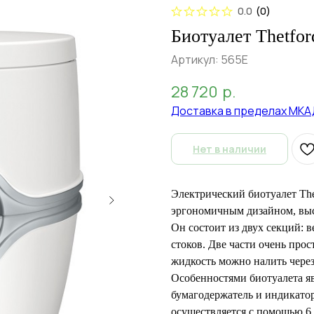
0.0
(
0
)
Биотуалет Thetfor
Артикул:
565Е
28 720
р.
Доставка в пределах МКА
Нет в наличии
Электрический биотуалет Thetf
эргономичным дизайном, выс
Он состоит из двух секций: в
стоков. Две части очень про
жидкость можно налить через
Особенностями биотуалета я
бумагодержатель и индикатор
осуществляется с помощью 6 