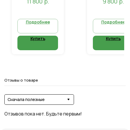
р.
р.
11 800
9 800
бака: 20 л. Высота
бака: 20 л. Высота
сиденья: 48 см. Колеса.
сиденья: 48 см. Коле
Вентилятор.
Подробнее
Подробнее
Купить
Купить
Отзывы о товаре
Сначала полезные
Отзывов пока нет. Будьте первым!