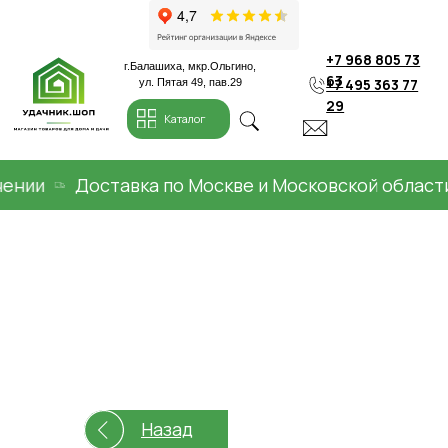
+7 968 805 73
г.Балашиха, мкр.Ольгино,
63
+7 495 363 77
ул. Пятая 49, пав.29
29
Каталог
и
Доставка по Москве и Московской области
Назад