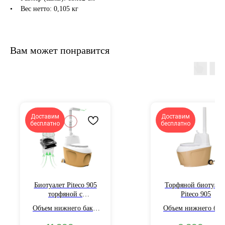
• Вес нетто: 0,105 кг
Вам может понравится
Доставим
Доставим
бесплатно
бесплатно
Биотуалет Piteco 905
Торфяной биотуале
торфяной с
Piteco 905
вентилятором
Объем нижнего бака:
Объем нижнего бак
120 л. Объем верхнего
120 л. Объем верхне